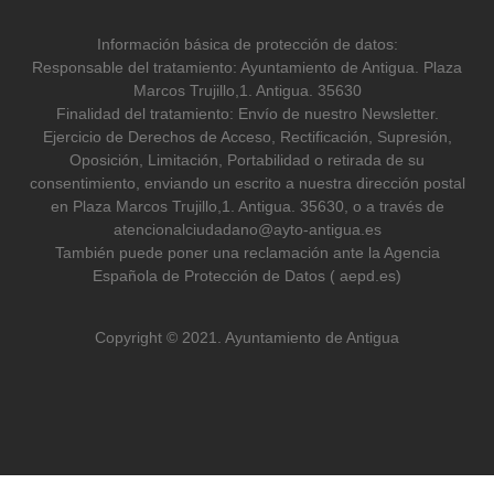
Información básica de protección de datos:
Responsable del tratamiento: Ayuntamiento de Antigua. Plaza
Marcos Trujillo,1. Antigua. 35630
Finalidad del tratamiento: Envío de nuestro Newsletter.
Ejercicio de Derechos de Acceso, Rectificación, Supresión,
Oposición, Limitación, Portabilidad o retirada de su
consentimiento, enviando un escrito a nuestra dirección postal
en Plaza Marcos Trujillo,1. Antigua. 35630, o a través de
atencionalciudadano@ayto-antigua.es
También puede poner una reclamación ante la Agencia
Española de Protección de Datos ( aepd.es)
Copyright © 2021. Ayuntamiento de Antigua