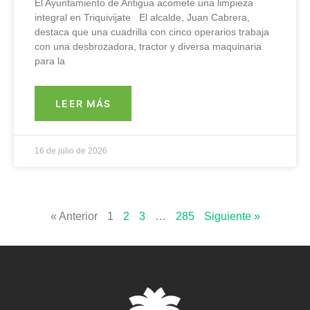
El Ayuntamiento de Antigua acomete una limpieza
integral en Triquivijate El alcalde, Juan Cabrera,
destaca que una cuadrilla con cinco operarios trabaja
con una desbrozadora, tractor y diversa maquinaria
para la
LEER MÁS
16 de julio de 2026
« Anterior
1
2
3
…
285
Siguiente »