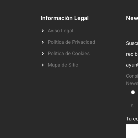
Información Legal
News
Aviso Legal
Política de Privacidad
Suscr
Política de Cookies
reci
Mapa de Sitio
ayun
Consi
Newsl
SI
Tu co