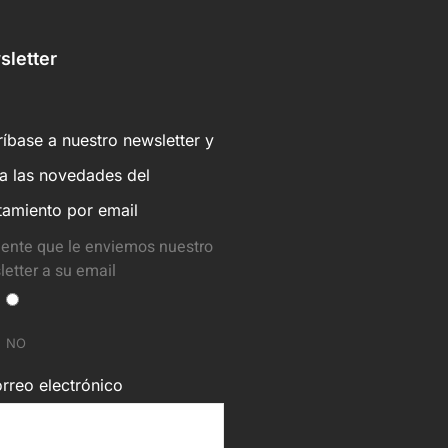
letter
íbase a nuestro newsletter y
ba las novedades del
tamiento por email
ente que le enviemos nuestro
etter a su email
NO
rreo electrónico