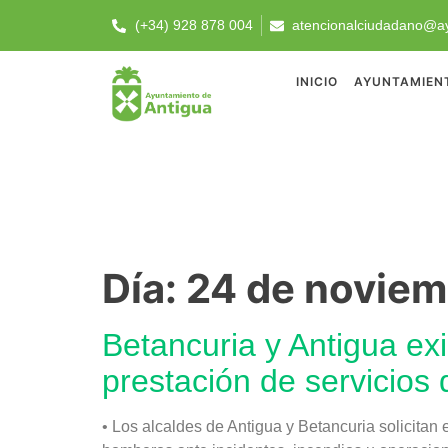
(+34) 928 878 004
atencionalciudadano@ay
INICIO
AYUNTAMIEN
Día:
24 de noviem
Betancuria y Antigua ex
prestación de servicios
• Los alcaldes de Antigua y Betancuria solicita