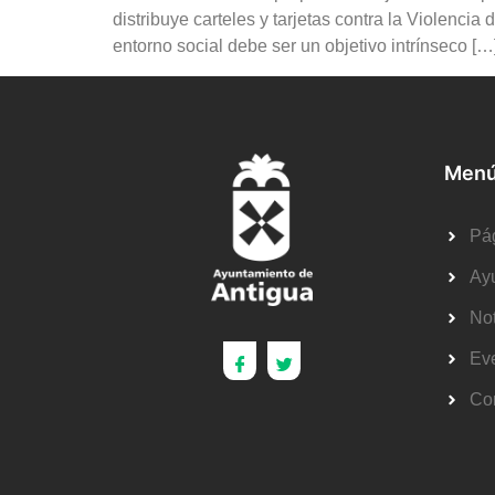
distribuye carteles y tarjetas contra la Violenci
entorno social debe ser un objetivo intrínseco […
Menú
Pág
Ay
Not
Ev
Co