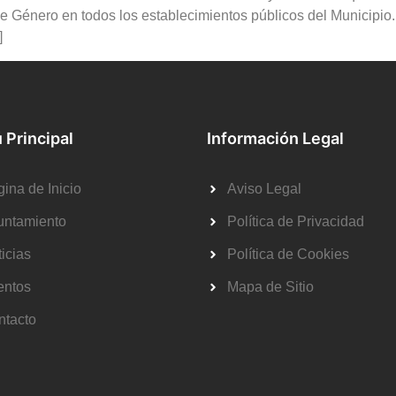
a de Género en todos los establecimientos públicos del Municipi
]
 Principal
Información Legal
ina de Inicio
Aviso Legal
untamiento
Política de Privacidad
icias
Política de Cookies
entos
Mapa de Sitio
ntacto