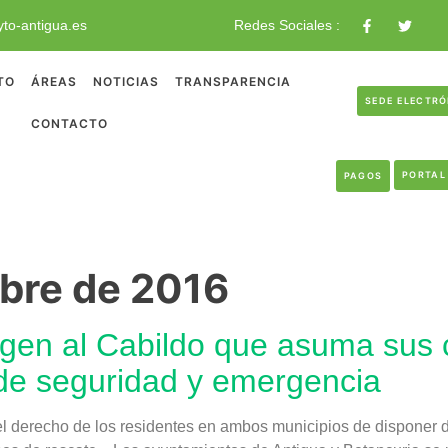
to-antigua.es
Redes Sociales :
TO
ÁREAS
NOTICIAS
TRANSPARENCIA
SEDE ELECTR
CONTACTO
PORTAL
PAGOS
bre de 2016
igen al Cabildo que asuma sus
 de seguridad y emergencia
n el derecho de los residentes en ambos municipios de disponer