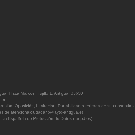
ua. Plaza Marcos Trujillo,1. Antigua. 35630
ter.
resión, Oposición, Limitación, Portabilidad o retirada de su consentimi
avés de atencionalciudadano@ayto-antigua.es
cia Española de Protección de Datos ( aepd.es)