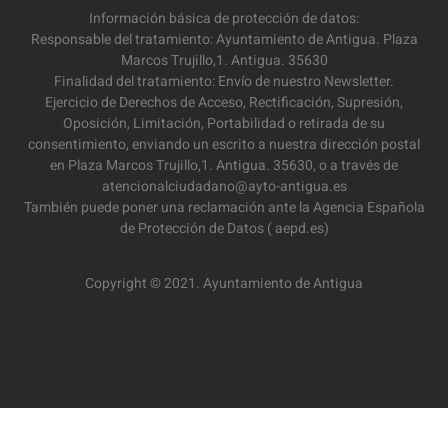
Información básica de protección de datos:
Responsable del tratamiento: Ayuntamiento de Antigua. Plaza
Marcos Trujillo,1. Antigua. 35630
Finalidad del tratamiento: Envío de nuestro Newsletter.
Ejercicio de Derechos de Acceso, Rectificación, Supresión,
Oposición, Limitación, Portabilidad o retirada de su
consentimiento, enviando un escrito a nuestra dirección postal
en Plaza Marcos Trujillo,1. Antigua. 35630, o a través de
atencionalciudadano@ayto-antigua.es
También puede poner una reclamación ante la Agencia Española
de Protección de Datos ( aepd.es)
Copyright © 2021. Ayuntamiento de Antigua