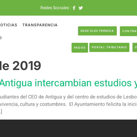
Redes Sociales :
OTICIAS
TRANSPARENCIA
SEDE ELECTRÓNICA
CONTRA
O
PORTAL TRIBUTARIO
PAGOS
de 2019
Antigua intercambian estudios y
diantes del CEO de Antigua y del centro de estudios de Lesbos
ivencia, cultura y costumbres. El Ayuntamiento felicita la inic
]