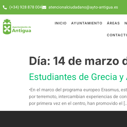
(+34) 928 878 004
atencionalciudadano@ayto-antigua.es
INICIO
AYUNTAMIENTO
ÁREAS
N
CONTACT
Día:
14 de marzo 
Estudiantes de Grecia y 
•En el marco del programa europeo Erasmus, estu
por terremoto, intercambian experiencias de conv
por primera vez en el centro, han promovido el […