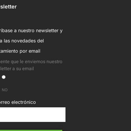
letter
íbase a nuestro newsletter y
ba las novedades del
tamiento por email
ente que le enviemos nuestro
etter a su email
NO
rreo electrónico