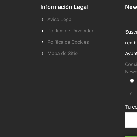
Información Legal
News
Aviso Legal
Política de Privacidad
Suscr
Política de Cookies
reci
Mapa de Sitio
ayun
Consi
Newsl
SI
Tu co