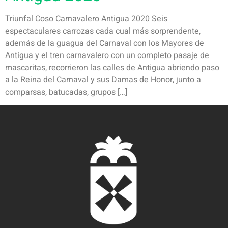
Triunfal Coso Carnavalero Antigua 2020 Seis
espectaculares carrozas cada cual más sorprendente,
además de la guagua del Carnaval con los Mayores de
Antigua y el tren carnavalero con un completo pasaje de
mascaritas, recorrieron las calles de Antigua abriendo paso
a la Reina del Carnaval y sus Damas de Honor, junto a
comparsas, batucadas, grupos […]