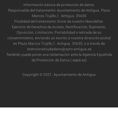
Información básica de protección de datos:
Responsable del tratamiento: Ayuntamiento de Antigua. Plaza
Marcos Trujillo,1. Antigua. 35630
Finalidad del tratamiento: Envío de nuestro Newsletter.
Ejercicio de Derechos de Acceso, Rectificación, Supresión,
Oposición, Limitación, Portabilidad o retirada de su
consentimiento, enviando un escrito a nuestra dirección postal
en Plaza Marcos Trujillo,1. Antigua. 35630, o a través de
atencionalciudadano@ayto-antigua.es
También puede poner una reclamación ante la Agencia Española
de Protección de Datos ( aepd.es)
Copyright © 2021. Ayuntamiento de Antigua