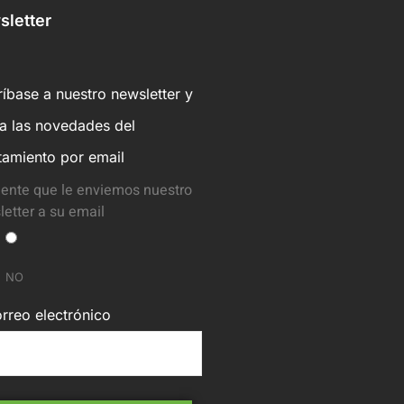
letter
íbase a nuestro newsletter y
ba las novedades del
tamiento por email
ente que le enviemos nuestro
etter a su email
NO
rreo electrónico