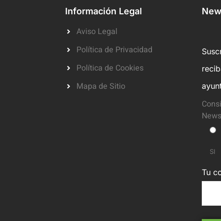
Información Legal
News
Aviso Legal
Política de Privacidad
Suscr
Política de Cookies
reci
Mapa de Sitio
ayun
Consi
Newsl
SI
Tu co