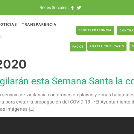
Redes Sociales :
OTICIAS
TRANSPARENCIA
SEDE ELECTRÓNICA
CONTRA
O
PORTAL TRIBUTARIO
PAGOS
 2020
igilarán esta Semana Santa la c
n servicio de vigilancia con drones en playas y zonas habituales
 para evitar la propagación del COVID-19. •El Ayuntamiento d
yas imágenes […]