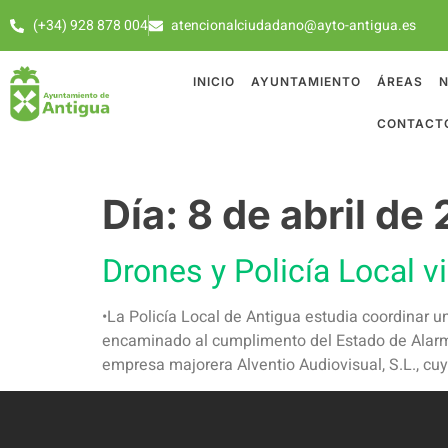
(+34) 928 878 004
atencionalciudadano@ayto-antigua.es
INICIO
AYUNTAMIENTO
ÁREAS
N
CONTACT
Día:
8 de abril de
Drones y Policía Local v
•La Policía Local de Antigua estudia coordinar u
encaminado al cumplimento del Estado de Alarma
empresa majorera Alventio Audiovisual, S.L., cu