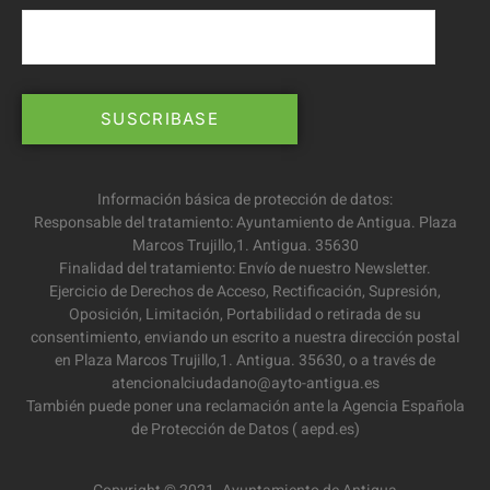
Información básica de protección de datos:
Responsable del tratamiento: Ayuntamiento de Antigua. Plaza
Marcos Trujillo,1. Antigua. 35630
Finalidad del tratamiento: Envío de nuestro Newsletter.
Ejercicio de Derechos de Acceso, Rectificación, Supresión,
Oposición, Limitación, Portabilidad o retirada de su
consentimiento, enviando un escrito a nuestra dirección postal
en Plaza Marcos Trujillo,1. Antigua. 35630, o a través de
atencionalciudadano@ayto-antigua.es
También puede poner una reclamación ante la Agencia Española
de Protección de Datos ( aepd.es)