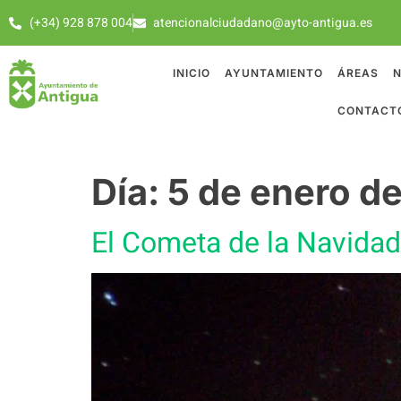
(+34) 928 878 004
atencionalciudadano@ayto-antigua.es
INICIO
AYUNTAMIENTO
ÁREAS
N
CONTACT
Día:
5 de enero d
El Cometa de la Navidad