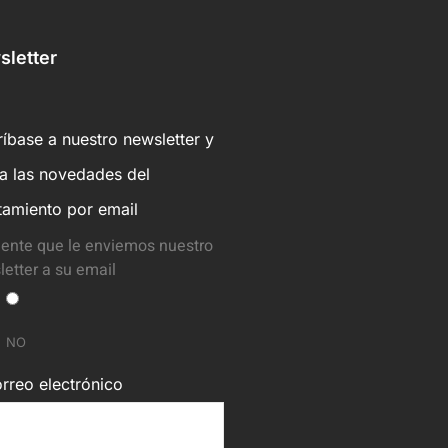
letter
íbase a nuestro newsletter y
ba las novedades del
tamiento por email
ente que le enviemos nuestro
etter a su email
NO
rreo electrónico