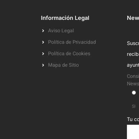
Información Legal
News
Aviso Legal
Política de Privacidad
Suscr
Política de Cookies
reci
Mapa de Sitio
ayun
Consi
Newsl
SI
Tu co