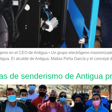
ógeno en el CEO de Antigua • Un grupo electrógeno insonorizad
ntigua. El alcalde de Antigua, Matías Peña García y el conceja
as de senderismo de Antigua pr