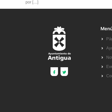
por […]
Menú
Pág
Ay
Not
Ev
Co