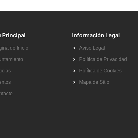
 Principal
Información Legal
ina de Inicio
Aviso Legal
untamiento
Política de Privacidad
icias
Política de Cookies
entos
Mapa de Sitio
ntacto