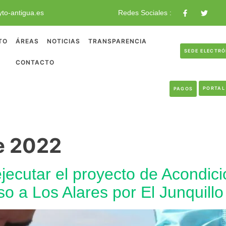
to-antigua.es
Redes Sociales :
TO
ÁREAS
NOTICIAS
TRANSPARENCIA
SEDE ELECTR
CONTACTO
PORTAL
PAGOS
e 2022
jecutar el proyecto de Acondic
o a Los Alares por El Junquillo