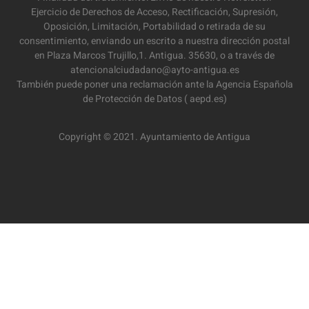
Ejercicio de Derechos de Acceso, Rectificación, Supresión,
Oposición, Limitación, Portabilidad o retirada de su
consentimiento, enviando un escrito a nuestra dirección postal
en Plaza Marcos Trujillo,1. Antigua. 35630, o a través de
atencionalciudadano@ayto-antigua.es
También puede poner una reclamación ante la Agencia Española
de Protección de Datos ( aepd.es)
Copyright © 2021. Ayuntamiento de Antigua