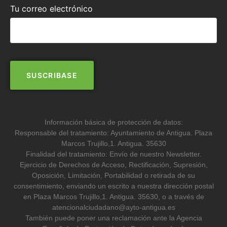
Tu correo electrónico
Información básica de protección de datos:
Responsable del tratamiento: Ayuntamiento de Antigua. Plaza
Marcos Trujillo,1. Antigua. 35630
Finalidad del tratamiento: Envío de nuestro Newsletter.
Ejercicio de Derechos de Acceso, Rectificación, Supresión,
Oposición, Limitación, Portabilidad o retirada de su
consentimiento, enviando un escrito a nuestra dirección postal
en Plaza Marcos Trujillo,1. Antigua. 35630, o a través de
atencionalciudadano@ayto-antigua.es
También puede poner una reclamación ante la Agencia