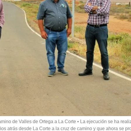
amino de Valles de Ortega a La Corte • La ejecución se ha reali
ños atrás desde La Corte a la cruz de camino y que ahora se pr