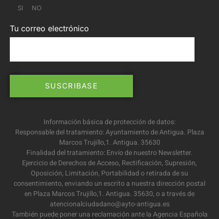
SI
NO
Tu correo electrónico
Información básica de protección de datos:
Responsable del tratamiento: Ayuntamiento de Antigua. Plaza
Marcos Trujillo,1. Antigua. 35630
Finalidad del tratamiento: Envío de nuestro Newsletter.
Ejercicio de Derechos de Acceso, Rectificación, Supresión,
Oposición, Limitación, Portabilidad o retirada de su
consentimiento, enviando un escrito a nuestra dirección postal
en Plaza Marcos Trujillo,1. Antigua. 35630, o a través de
atencionalciudadano@ayto-antigua.es
También puede poner una reclamación ante la Agencia Española