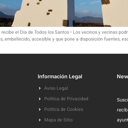
recibe el Día de Todos los Santos • Los vecinos y vecinas podr
 embellecido, accesible y que pone a disposición fuentes, esc
Información Legal
News
Aviso Legal
Política de Privacidad
Suscr
Política de Cookies
reci
Mapa de Sitio
ayun