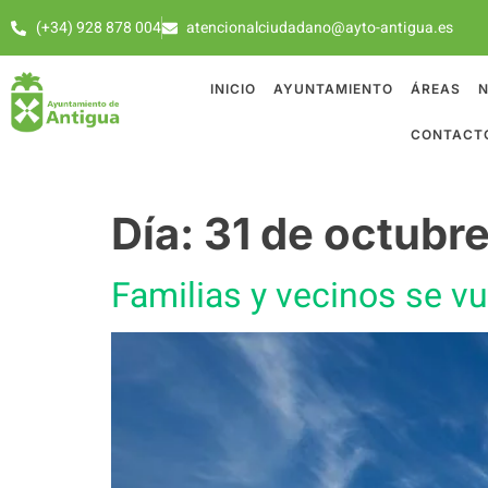
(+34) 928 878 004
atencionalciudadano@ayto-antigua.es
INICIO
AYUNTAMIENTO
ÁREAS
N
CONTACT
Día:
31 de octubr
Familias y vecinos se v