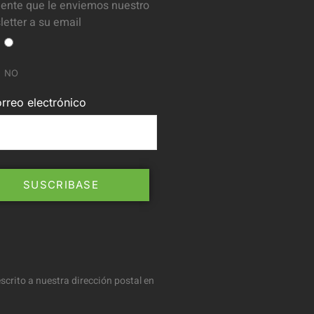
ente que le enviemos nuestro
etter a su email
NO
rreo electrónico
scrito a nuestra dirección postal en