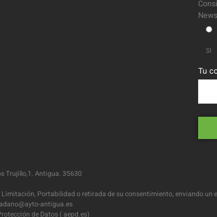
Consi
Newsl
SI
Tu co
 Trujillo,1. Antigua. 35630
 Limitación, Portabilidad o retirada de su consentimiento, enviando un e
iudadano@ayto-antigua.es
rotección de Datos ( aepd.es)