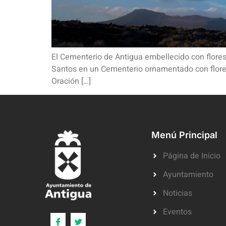
El Cementerio de Antigua embellecido con flores 
Santos en un Cementerio ornamentado con flores,
Oración […]
Menú Principal
Página de Inicio
Ayuntamiento
Noticias
Eventos