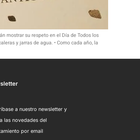
án mostrar su respeto en el Día de Todos los
aleras y jarras de agua. • Como cada año, la
letter
íbase a nuestro newsletter y
ba las novedades del
tamiento por email