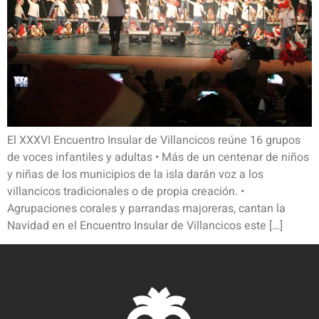
El XXXVI Encuentro Insular de Villancicos reúne 16 grupos
de voces infantiles y adultas • Más de un centenar de niños
y niñas de los municipios de la isla darán voz a los
villancicos tradicionales o de propia creación. •
Agrupaciones corales y parrandas majoreras, cantan la
Navidad en el Encuentro Insular de Villancicos este […]