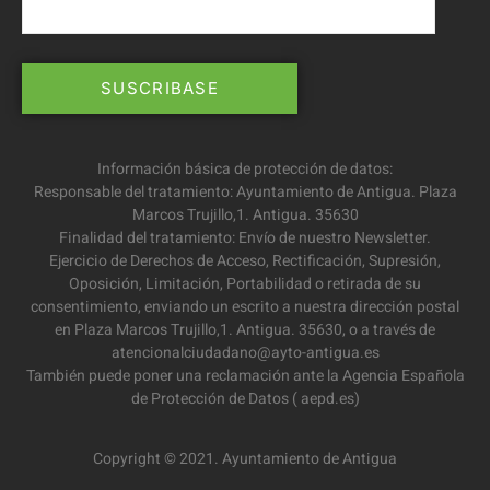
Información básica de protección de datos:
Responsable del tratamiento: Ayuntamiento de Antigua. Plaza
Marcos Trujillo,1. Antigua. 35630
Finalidad del tratamiento: Envío de nuestro Newsletter.
Ejercicio de Derechos de Acceso, Rectificación, Supresión,
Oposición, Limitación, Portabilidad o retirada de su
consentimiento, enviando un escrito a nuestra dirección postal
en Plaza Marcos Trujillo,1. Antigua. 35630, o a través de
atencionalciudadano@ayto-antigua.es
También puede poner una reclamación ante la Agencia Española
de Protección de Datos ( aepd.es)
Copyright © 2021. Ayuntamiento de Antigua