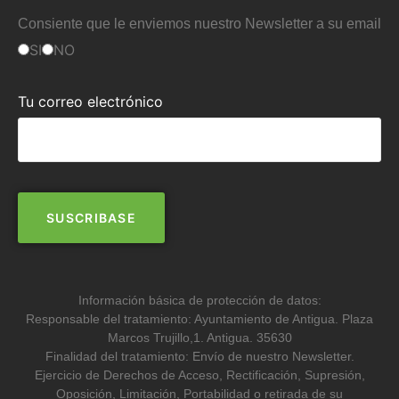
Consiente que le enviemos nuestro Newsletter a su email
SI
NO
Tu correo electrónico
Información básica de protección de datos:
Responsable del tratamiento: Ayuntamiento de Antigua. Plaza
Marcos Trujillo,1. Antigua. 35630
Finalidad del tratamiento: Envío de nuestro Newsletter.
Ejercicio de Derechos de Acceso, Rectificación, Supresión,
Oposición, Limitación, Portabilidad o retirada de su