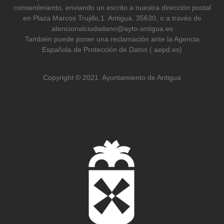
consentimiento, enviando un escrito a nuestra dirección postal
en Plaza Marcos Trujillo,1. Antigua. 35630, o a través de
atencionalciudadano@ayto-antigua.es
También puede poner una reclamación ante la Agencia
Española de Protección de Datos ( aepd.es)
Copyright © 2021. Ayuntamiento de Antigua