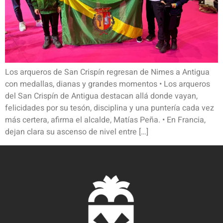
Los arqueros de San Crispín regresan de Nimes a Antigua
con medallas, dianas y grandes momentos • Los arqueros
del San Crispín de Antigua destacan allá donde vayan,
felicidades por su tesón, disciplina y una puntería cada vez
más certera, afirma el alcalde, Matías Peña. • En Francia,
dejan clara su ascenso de nivel entre […]