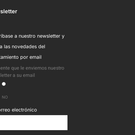
letter
íbase a nuestro newsletter y
ba las novedades del
tamiento por email
ente que le enviemos nuestro
etter a su email
NO
rreo electrónico