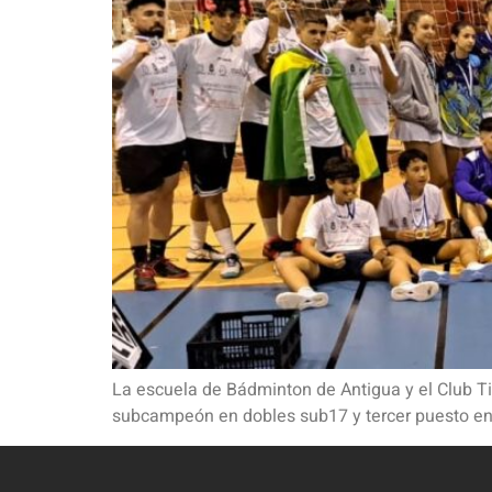
La escuela de Bádminton de Antigua y el Club Ti
subcampeón en dobles sub17 y tercer puesto en 