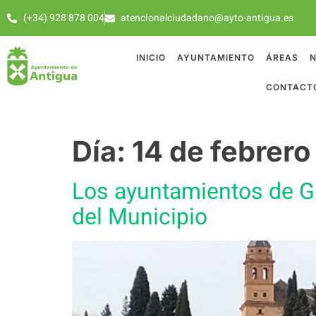
(+34) 928 878 004
atencionalciudadano@ayto-antigua.es
INICIO
AYUNTAMIENTO
ÁREAS
N
CONTACT
Día:
14 de febrer
Los ayuntamientos de Gr
del Municipio