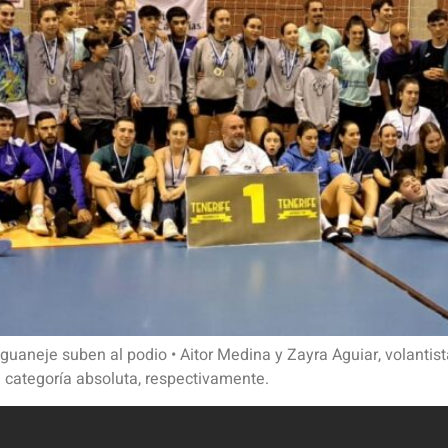
guaneje suben al podio • Aitor Medina y Zayra Aguiar, volantis
categoría absoluta, respectivamente.