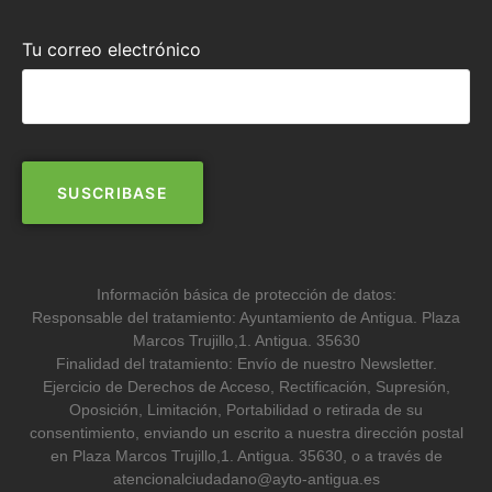
Tu correo electrónico
Información básica de protección de datos:
Responsable del tratamiento: Ayuntamiento de Antigua. Plaza
Marcos Trujillo,1. Antigua. 35630
Finalidad del tratamiento: Envío de nuestro Newsletter.
Ejercicio de Derechos de Acceso, Rectificación, Supresión,
Oposición, Limitación, Portabilidad o retirada de su
consentimiento, enviando un escrito a nuestra dirección postal
en Plaza Marcos Trujillo,1. Antigua. 35630, o a través de
atencionalciudadano@ayto-antigua.es