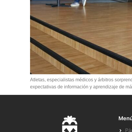
Atletas, especialistas médicos y árbitros sorpre
expectativas de información y aprendizaje de má
Menú
Pág