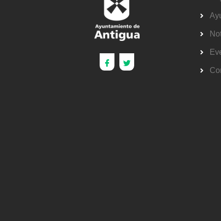
Ay
Not
Ev
Co