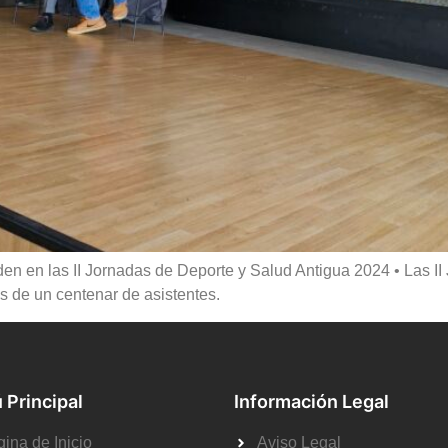
nden en las II Jornadas de Deporte y Salud Antigua 2024 • Las 
s de un centenar de asistentes.
 Principal
Información Legal
ina de Inicio
Aviso Legal