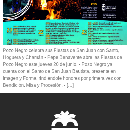
Pozo Negro celebra sus Fiestas de San Juan con Santo,
Hoguera y Chamán • Pepe Benavente abre las Fiestas de
Pozo Negro este jueves 20 de junio. • Pozo Negro ya
cuenta con el Santo de San Juan Bautista, presente en
Imagen y Forma, rindiéndole honores por primera vez con
Bendición, Misa y Procesión. • […]