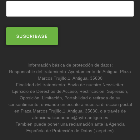
Información básica de protección de datos:
Responsable del tratamiento: Ayuntamiento de Antigua. Plaza
Marcos Trujillo,1. Antigua. 35630
Finalidad del tratamiento: Envío de nuestro Newsletter.
Ejercicio de Derechos de Acceso, Rectificación, Supresión,
Oposición, Limitación, Portabilidad o retirada de su
consentimiento, enviando un escrito a nuestra dirección postal
en Plaza Marcos Trujillo,1. Antigua. 35630, o a través de
atencionalciudadano@ayto-antigua.es
También puede poner una reclamación ante la Agencia
Española de Protección de Datos ( aepd.es)