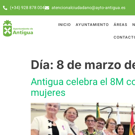
(+34) 928 878 004
atencionalciudadano@ayto-antigua.es
INICIO
AYUNTAMIENTO
ÁREAS
N
CONTACT
Día:
8 de marzo d
Antigua celebra el 8M c
mujeres