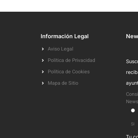
Información Legal
News
Aviso Legal
Política de Privacidad
Suscr
Política de Cookies
reci
Mapa de Sitio
ayun
Consi
Newsl
SI
Tu co