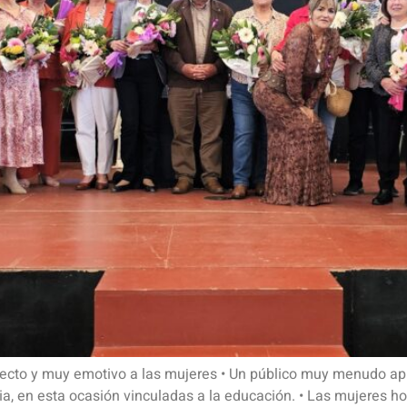
recto y muy emotivo a las mujeres • Un público muy menudo ap
ria, en esta ocasión vinculadas a la educación. • Las mujere