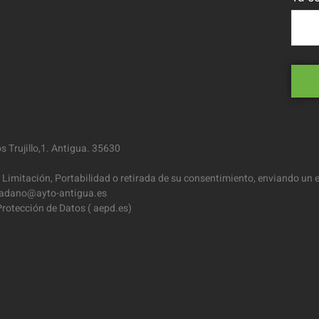
 Trujillo,1. Antigua. 35630
 Limitación, Portabilidad o retirada de su consentimiento, enviando un e
iudadano@ayto-antigua.es
rotección de Datos ( aepd.es)