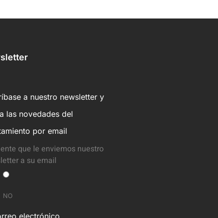
letter
íbase a nuestro newsletter y
ba las novedades del
tamiento por email
ente que le enviemos nuestro
etter a su email
NO
rreo electrónico