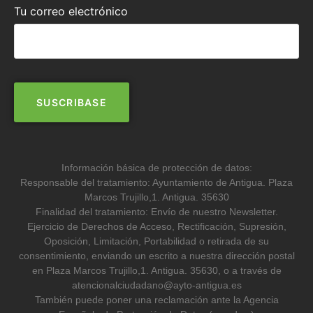
Tu correo electrónico
Información básica de protección de datos:
Responsable del tratamiento: Ayuntamiento de Antigua. Plaza
Marcos Trujillo,1. Antigua. 35630
Finalidad del tratamiento: Envío de nuestro Newsletter.
Ejercicio de Derechos de Acceso, Rectificación, Supresión,
Oposición, Limitación, Portabilidad o retirada de su
consentimiento, enviando un escrito a nuestra dirección postal
en Plaza Marcos Trujillo,1. Antigua. 35630, o a través de
atencionalciudadano@ayto-antigua.es
También puede poner una reclamación ante la Agencia