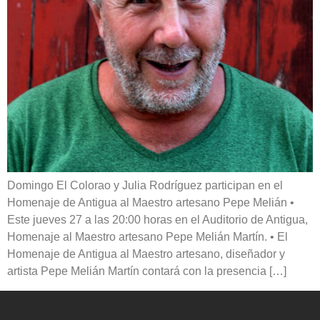
Domingo El Colorao y Julia Rodríguez participan en el
Homenaje de Antigua al Maestro artesano Pepe Melián •
Este jueves 27 a las 20:00 horas en el Auditorio de Antigua,
Homenaje al Maestro artesano Pepe Melián Martín. • El
Homenaje de Antigua al Maestro artesano, diseñador y
artista Pepe Melián Martín contará con la presencia […]