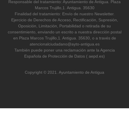
Responsable del tratamiento: Ayuntamiento de Antigua. Plaza
Marcos Trujillo,1. Antigua. 35630
Finalidad del tratamiento: Envío de nuestro Newsletter.
Ejercicio de Derechos de Acceso, Rectificación, Supresión,
Oposición, Limitación, Portabilidad o retirada de su
consentimiento, enviando un escrito a nuestra dirección postal
en Plaza Marcos Trujillo,1. Antigua. 35630, o a través de
atencionalciudadano@ayto-antigua.es
También puede poner una reclamación ante la Agencia
Española de Protección de Datos ( aepd.es)
Copyright © 2021. Ayuntamiento de Antigua