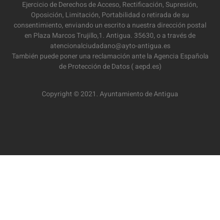
Ejercicio de Derechos de Acceso, Rectificación, Supresión,
Oposición, Limitación, Portabilidad o retirada de su
consentimiento, enviando un escrito a nuestra dirección postal
en Plaza Marcos Trujillo,1. Antigua. 35630, o a través de
atencionalciudadano@ayto-antigua.es
También puede poner una reclamación ante la Agencia Española
de Protección de Datos ( aepd.es)
Copyright © 2021. Ayuntamiento de Antigua