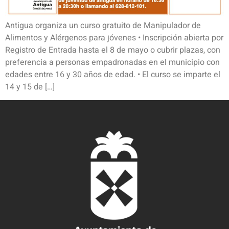
Antigua organiza un curso gratuito de Manipulador de
Alimentos y Alérgenos para jóvenes • Inscripción abierta por
Registro de Entrada hasta el 8 de mayo o cubrir plazas, con
preferencia a personas empadronadas en el municipio con
edades entre 16 y 30 años de edad. • El curso se imparte el
14 y 15 de […]