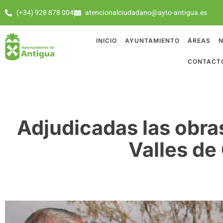
(+34) 928 878 004
atencionalciudadano@ayto-antigua.es
INICIO
AYUNTAMIENTO
ÁREAS
N
CONTACT
Adjudicadas las obra
Valles de