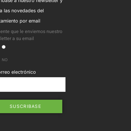
íbase a nuestro newsletter y
ba las novedades del
tamiento por email
ente que le enviemos nuestro
etter a su email
NO
rreo electrónico