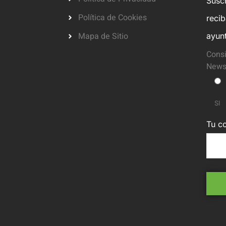
Suscr
Política de Cookies
reci
Mapa de Sitio
ayun
Consi
Newsl
SI
Tu co