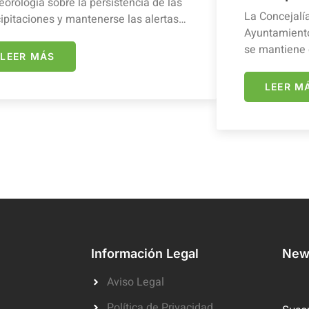
orología sobre la persistencia de las
La Concejalí
ipitaciones y mantenerse las alertas…
Ayuntamiento
se mantiene 
LEER MÁS
LEER M
Información Legal
News
Aviso Legal
Política de Privacidad