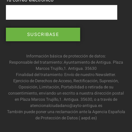
Información básica de protección de datos:
Responsable del tratamiento: Ayuntamiento de Antigua. Plaza
Marcos Trujillo,1. Antigua. 35630
Finalidad del tratamiento: Envío de nuestro Newsletter.
Ejercicio de Derechos de Acceso, Rectificación, Supresión,
Oposición, Limitación, Portabilidad o retirada de su
consentimiento, enviando un escrito a nuestra dirección postal
en Plaza Marcos Trujillo,1. Antigua. 35630, o a través de
atencionalciudadano@ayto-antigua.es
También puede poner una reclamación ante la Agencia Española
de Protección de Datos ( aepd.es)