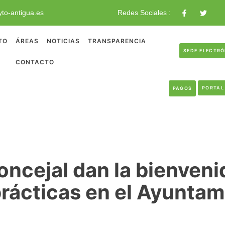
to-antigua.es
Redes Sociales :
TO
ÁREAS
NOTICIAS
TRANSPARENCIA
SEDE ELECTR
CONTACTO
PORTAL
PAGOS
oncejal dan la bienvenid
prácticas en el Ayuntam