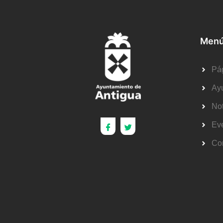
Menú
Pág
Ay
Not
Ev
Co