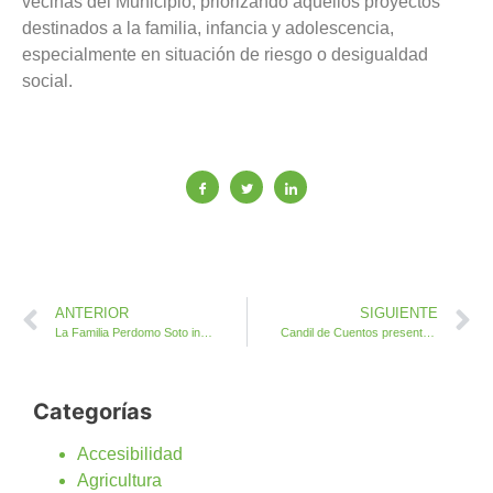
vecinas del Municipio, priorizando aquellos proyectos
destinados a la familia, infancia y adolescencia,
especialmente en situación de riesgo o desigualdad
social.
ANTERIOR
SIGUIENTE
La Familia Perdomo Soto inicia las fiestas de Casillas de Morales recordando voces de generaciones pasadas
Candil de Cuentos presenta el taller de creación poética Lo que la leyenda canaria me enseñó
Categorías
Accesibilidad
Agricultura