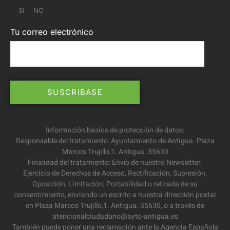
SI
NO
Tu correo electrónico
Información básica de protección de datos:
Responsable del tratamiento: Ayuntamiento de Antigua. Plaza
Marcos Trujillo,1. Antigua. 35630
Finalidad del tratamiento: Envío de nuestro Newsletter.
Ejercicio de Derechos de Acceso, Rectificación, Supresión,
Oposición, Limitación, Portabilidad o retirada de su
consentimiento, enviando un escrito a nuestra dirección postal
en Plaza Marcos Trujillo,1. Antigua. 35630, o a través de
atencionalciudadano@ayto-antigua.es
También puede poner una reclamación ante la Agencia Española