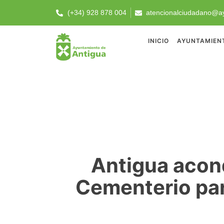
(+34) 928 878 004
atencionalciudadano@ay
INICIO
AYUNTAMIEN
Antigua acond
Cementerio par