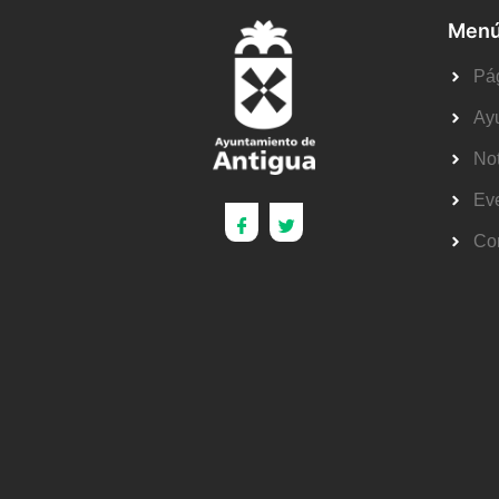
Menú
Pág
Ay
Not
Ev
Co