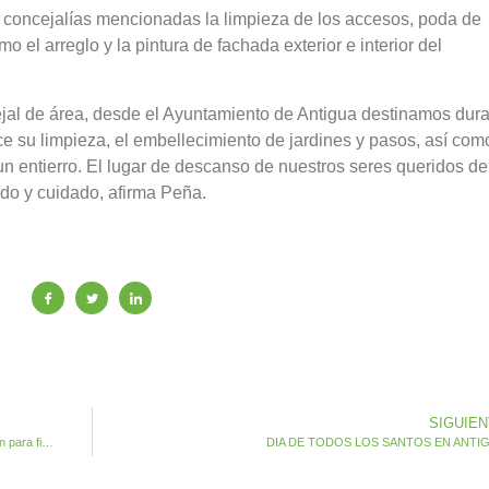
 concejalías mencionadas la limpieza de los accesos, poda de
 el arreglo y la pintura de fachada exterior e interior del
ejal de área, desde el Ayuntamiento de Antigua destinamos dur
ce su limpieza, el embellecimiento de jardines y pasos, así com
 un entierro. El lugar de descanso de nuestros seres queridos d
ido y cuidado, afirma Peña.
SIGUIE
Las Asociaciones Socioculturales pueden solicitar Subvención para financiar sus actividades
DIA DE TODOS LOS SANTOS EN ANTI