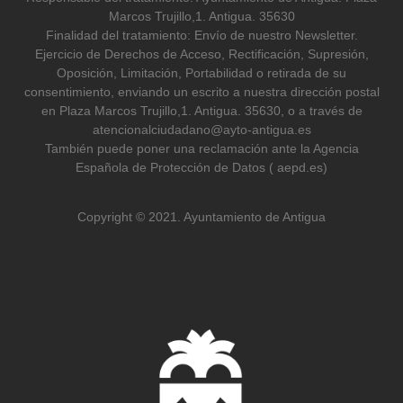
Marcos Trujillo,1. Antigua. 35630
Finalidad del tratamiento: Envío de nuestro Newsletter.
Ejercicio de Derechos de Acceso, Rectificación, Supresión,
Oposición, Limitación, Portabilidad o retirada de su
consentimiento, enviando un escrito a nuestra dirección postal
en Plaza Marcos Trujillo,1. Antigua. 35630, o a través de
atencionalciudadano@ayto-antigua.es
También puede poner una reclamación ante la Agencia
Española de Protección de Datos ( aepd.es)
Copyright © 2021. Ayuntamiento de Antigua