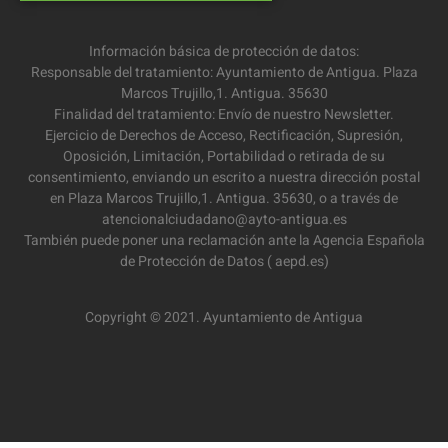
Información básica de protección de datos:
Responsable del tratamiento: Ayuntamiento de Antigua. Plaza
Marcos Trujillo,1. Antigua. 35630
Finalidad del tratamiento: Envío de nuestro Newsletter.
Ejercicio de Derechos de Acceso, Rectificación, Supresión,
Oposición, Limitación, Portabilidad o retirada de su
consentimiento, enviando un escrito a nuestra dirección postal
en Plaza Marcos Trujillo,1. Antigua. 35630, o a través de
atencionalciudadano@ayto-antigua.es
También puede poner una reclamación ante la Agencia Española
de Protección de Datos ( aepd.es)
Copyright © 2021. Ayuntamiento de Antigua