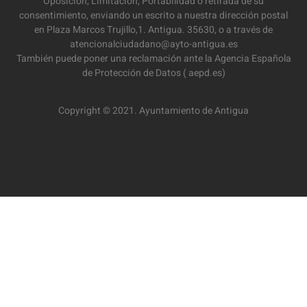
Oposición, Limitación, Portabilidad o retirada de su
consentimiento, enviando un escrito a nuestra dirección postal
en Plaza Marcos Trujillo,1. Antigua. 35630, o a través de
atencionalciudadano@ayto-antigua.es
También puede poner una reclamación ante la Agencia Española
de Protección de Datos ( aepd.es)
Copyright © 2021. Ayuntamiento de Antigua