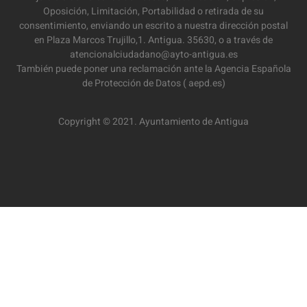
Oposición, Limitación, Portabilidad o retirada de su
consentimiento, enviando un escrito a nuestra dirección postal
en Plaza Marcos Trujillo,1. Antigua. 35630, o a través de
atencionalciudadano@ayto-antigua.es
También puede poner una reclamación ante la Agencia Española
de Protección de Datos ( aepd.es)
Copyright © 2021. Ayuntamiento de Antigua