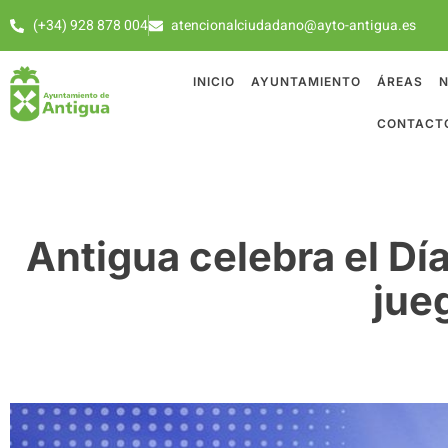
(+34) 928 878 004
atencionalciudadano@ayto-antigua.es
INICIO
AYUNTAMIENTO
ÁREAS
N
CONTACT
Antigua celebra el Día
jue