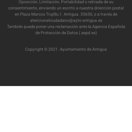
Oposición, Limitación, Portabilidad o retirada de su
consentimiento, enviando un escrito a nuestra dirección postal
en Plaza Marcos Trujillo,1. Antigua. 35630, o a través de
atencionalciudadano@ayto-antigua.es
También puede poner una reclamación ante la Agencia Española
de Protección de Datos ( aepd.es)
Copyright © 2021. Ayuntamiento de Antigua