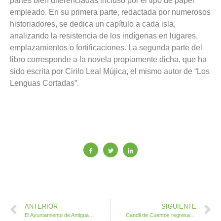
partes bien diferenciadas incluso por el tipo de papel
empleado. En su primera parte, redactada por numerosos
historiadores, se dedica un capítulo a cada isla,
analizando la resistencia de los indígenas en lugares,
emplazamientos o fortificaciones. La segunda parte del
libro corresponde a la novela propiamente dicha, que ha
sido escrita por Cirilo Leal Mújica, el mismo autor de “Los
Lenguas Cortadas”.
ANTERIOR
SIGUIENTE
El Ayuntamiento de Antigua inicia la Campaña de Siembra destinando 5,5 toneladas de trigo sólo para el Municipio
Candil de Cuentos regresa este viernes a la Biblioteca de Antigua con la narradora Vicky Dos Santos