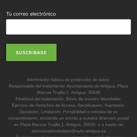
Tu correo electrónico
Información básica de protección de datos:
Responsable del tratamiento: Ayuntamiento de Antigua. Plaza
Marcos Trujillo,1. Antigua. 35630
Finalidad del tratamiento: Envío de nuestro Newsletter.
Ejercicio de Derechos de Acceso, Rectificación, Supresión,
Oposición, Limitación, Portabilidad o retirada de su
consentimiento, enviando un escrito a nuestra dirección postal
en Plaza Marcos Trujillo,1. Antigua. 35630, o a través de
atencionalciudadano@ayto-antigua.es