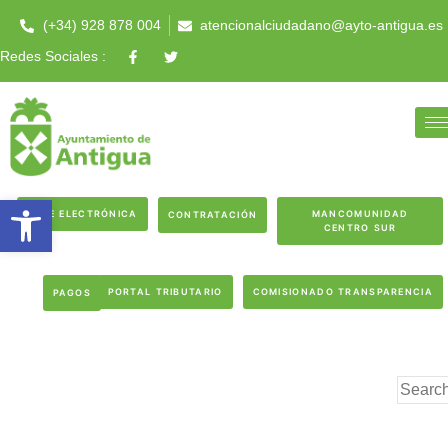
(+34) 928 878 004
atencionalciudadano@ayto-antigua.es
Redes Sociales :
Abrir barra de herramientas
SEDE ELECTRÓNICA
MANCOMUNIDAD
CONTRATACIÓN
CENTRO SUR
PORTAL TRIBUTARIO
COMISIONADO TRANSPARENCIA
PAGOS