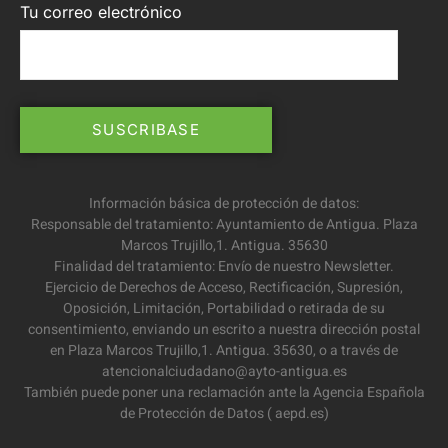
Tu correo electrónico
Información básica de protección de datos:
Responsable del tratamiento: Ayuntamiento de Antigua. Plaza
Marcos Trujillo,1. Antigua. 35630
Finalidad del tratamiento: Envío de nuestro Newsletter.
Ejercicio de Derechos de Acceso, Rectificación, Supresión,
Oposición, Limitación, Portabilidad o retirada de su
consentimiento, enviando un escrito a nuestra dirección postal
en Plaza Marcos Trujillo,1. Antigua. 35630, o a través de
atencionalciudadano@ayto-antigua.es
También puede poner una reclamación ante la Agencia Española
de Protección de Datos ( aepd.es)