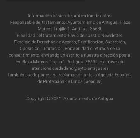
Información básica de protección de datos:
Responsable del tratamiento: Ayuntamiento de Antigua. Plaza
Marcos Trujillo,1. Antigua. 35630
Finalidad del tratamiento: Envío de nuestro Newsletter.
Ejercicio de Derechos de Acceso, Rectificación, Supresión,
Oposición, Limitación, Portabilidad o retirada de su
consentimiento, enviando un escrito a nuestra dirección postal
en Plaza Marcos Trujillo,1. Antigua. 35630, o a través de
atencionalciudadano@ayto-antigua.es
También puede poner una reclamación ante la Agencia Española
de Protección de Datos ( aepd.es)
Copyright © 2021. Ayuntamiento de Antigua