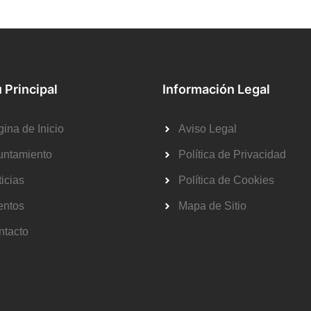
 Principal
Información Legal
ina de Inicio
Aviso Legal
untamiento
Política de Privacidad
icias
Política de Cookies
entos
Mapa de Sitio
ntacto