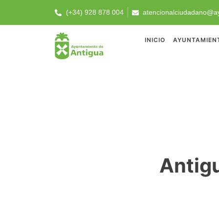
(+34) 928 878 004
atencionalciudadano@ay
INICIO
AYUNTAMIEN
Antigu