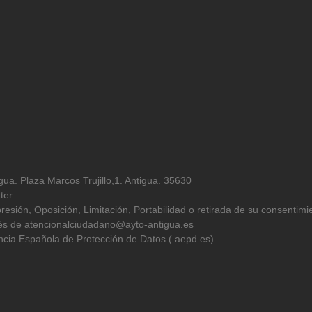
ua. Plaza Marcos Trujillo,1. Antigua. 35630
ter.
resión, Oposición, Limitación, Portabilidad o retirada de su consentimi
avés de atencionalciudadano@ayto-antigua.es
cia Española de Protección de Datos ( aepd.es)