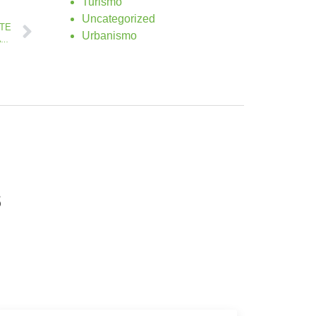
Turismo
Uncategorized
NTE
Urbanismo
Una ensalada de sabores y actuaciones en el Mercado Agrícola de Antigua
s