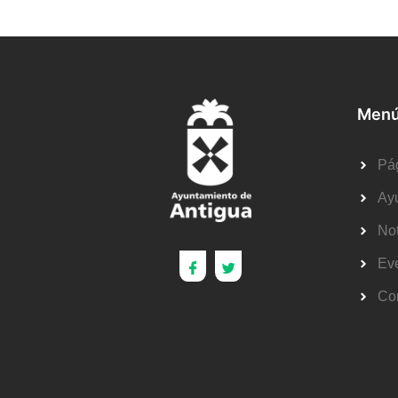
Menú
Pág
Ay
Not
Ev
Co