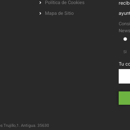
Política de Cookies
reci
Mapa de Sitio
ayun
Consi
Newsl
SI
Tu co
 Trujillo,1. Antigua. 35630