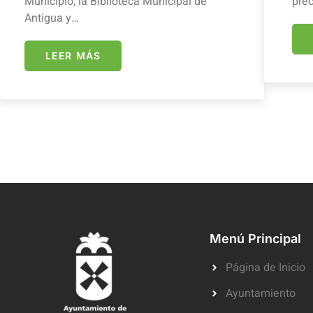
Municipio, la Biblioteca Municipal de
prec
Antigua y…
LEER MÁS
Menú Principal
Página de Inicio
Ayuntamiento