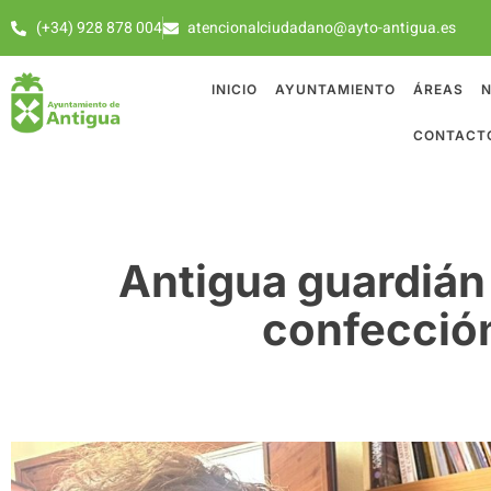
(+34) 928 878 004
atencionalciudadano@ayto-antigua.es
INICIO
AYUNTAMIENTO
ÁREAS
N
CONTACT
Antigua guardián 
confección