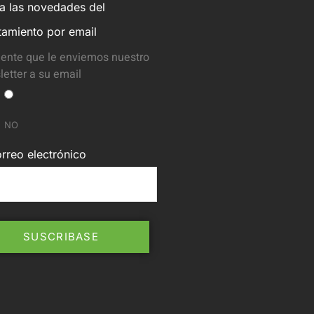
ba las novedades del
tamiento por email
ente que le enviemos nuestro
etter a su email
NO
rreo electrónico