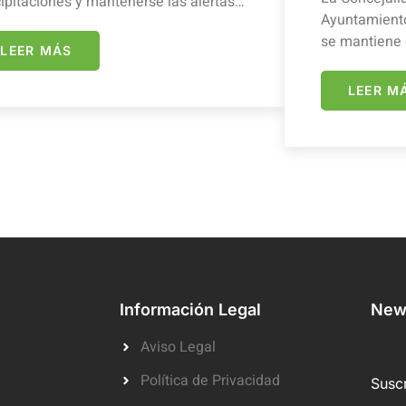
ipitaciones y mantenerse las alertas…
Ayuntamiento
se mantiene 
LEER MÁS
LEER M
Información Legal
News
Aviso Legal
Política de Privacidad
Suscr