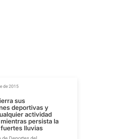
re de 2015
ierra sus
ones deportivas y
ualquier actividad
mientras persista la
 fuertes lluvias
a de Deportes del