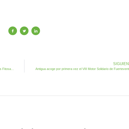
SIGUIE
Antigua anuncia un nuevo curso de Manipulador de Productos Fitosanitarios
Antigua acoge por primera vez el VIII Motor Solidario de Fuerteven