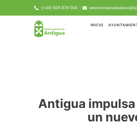
(+34) 928 878 004
atencionalciudadano@ay
INICIO
AYUNTAMIEN
Antigua impulsa
un nuev