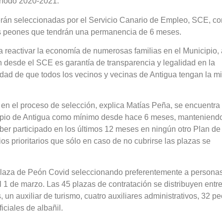
eríodo 2020-2021.
rán seleccionadas por el Servicio Canario de Empleo, SCE, c
os peones que tendrán una permanencia de 6 meses.
reactivar la economía de numerosas familias en el Municipio, 
ón desde el SCE es garantía de transparencia y legalidad en la
idad de que todos los vecinos y vecinas de Antigua tengan la 
r en el proceso de selección, explica Matías Peña, se encuentra 
cipio de Antigua como mínimo desde hace 6 meses, manteniend
aber participado en los últimos 12 meses en ningún otro Plan de
ios prioritarios que sólo en caso de no cubrirse las plazas se
laza de Peón Covid seleccionando preferentemente a persona
l 1 de marzo. Las 45 plazas de contratación se distribuyen entr
 un auxiliar de turismo, cuatro auxiliares administrativos, 32 p
iciales de albañil.