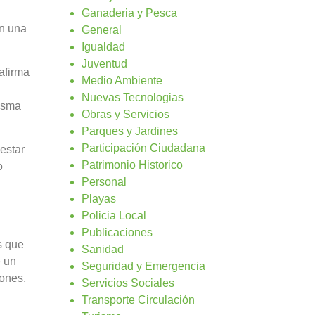
Ganaderia y Pesca
on una
General
Igualdad
Juventud
afirma
Medio Ambiente
Nuevas Tecnologias
misma
Obras y Servicios
Parques y Jardines
Participación Ciudadana
estar
Patrimonio Historico
o
Personal
Playas
Policia Local
Publicaciones
s que
Sanidad
e un
Seguridad y Emergencia
eones,
Servicios Sociales
Transporte Circulación