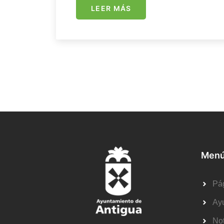
LEER MÁS
Menú
Pág
Ay
Not