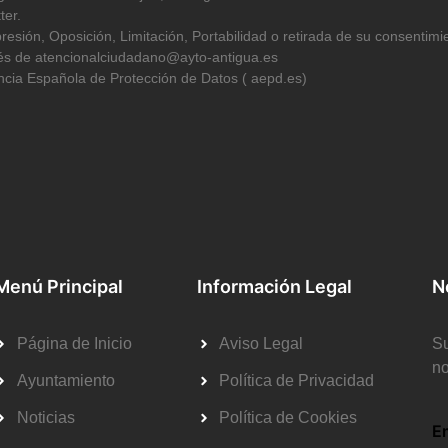
ter.
resión, Oposición, Limitación, Portabilidad o retirada de su consentimi
avés de atencionalciudadano@ayto-antigua.es
cia Española de Protección de Datos ( aepd.es)
Menú Principal
Información Legal
N
Página de Inicio
Aviso Legal
Su
no
Ayuntamiento
Política de Privacidad
Noticias
Política de Cookies
E