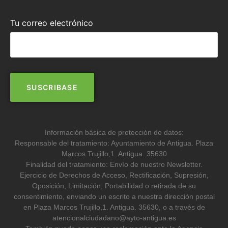
Tu correo electrónico
Información básica de protección de datos:
Responsable del tratamiento: Ayuntamiento de Antigua. Plaza
Marcos Trujillo,1. Antigua. 35630
Finalidad del tratamiento: Envío de nuestro Newsletter.
Ejercicio de Derechos de Acceso, Rectificación, Supresión,
Oposición, Limitación, Portabilidad o retirada de su
consentimiento, enviando un escrito a nuestra dirección postal
en Plaza Marcos Trujillo,1. Antigua. 35630, o a través de
atencionalciudadano@ayto-antigua.es