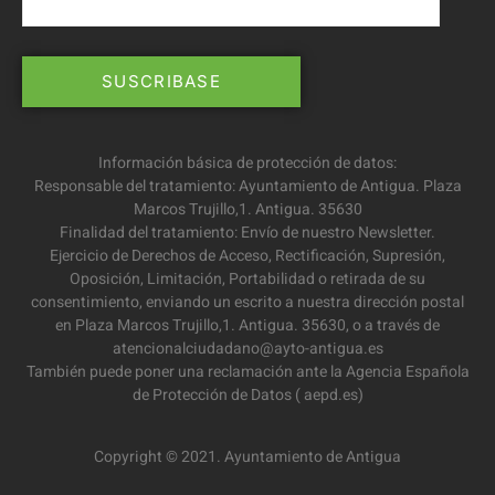
Información básica de protección de datos:
Responsable del tratamiento: Ayuntamiento de Antigua. Plaza
Marcos Trujillo,1. Antigua. 35630
Finalidad del tratamiento: Envío de nuestro Newsletter.
Ejercicio de Derechos de Acceso, Rectificación, Supresión,
Oposición, Limitación, Portabilidad o retirada de su
consentimiento, enviando un escrito a nuestra dirección postal
en Plaza Marcos Trujillo,1. Antigua. 35630, o a través de
atencionalciudadano@ayto-antigua.es
También puede poner una reclamación ante la Agencia Española
de Protección de Datos ( aepd.es)
Copyright © 2021. Ayuntamiento de Antigua