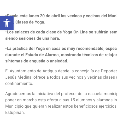
Abrir barra de herramientas
•Desde este lunes 20 de abril los vecinos y vecinas del Mu
Line, Clases de Yoga.
•Los enlaces de cada clase de Yoga On Line se subirán se
siendo sesiones de una hora.
•La práctica del Yoga en casa es muy recomendable, especi
durante el Estado de Alarma, mostrando técnicas de relajaci
síntomas de angustia o ansiedad.
El Ayuntamiento de Antigua desde la concejalía de Deportes 
Jesús Medina, ofrece a todos sus vecinos y vecinas clases
confinamiento.
Agradecemos la iniciativa del profesor de la escuela munic
poner en marcha esta oferta a sus 15 alumnos y alumnas ins
Municipio que quieran realizar estos beneficiosos ejercicio
Estupiñán.