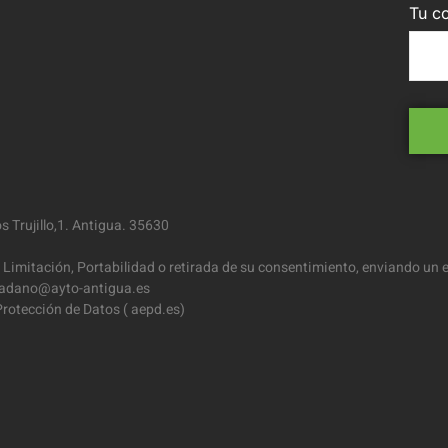
Tu co
 Trujillo,1. Antigua. 35630
 Limitación, Portabilidad o retirada de su consentimiento, enviando un e
iudadano@ayto-antigua.es
rotección de Datos ( aepd.es)