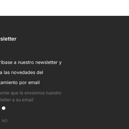
letter
íbase a nuestro newsletter y
ba las novedades del
tamiento por email
ente que le enviemos nuestro
etter a su email
NO