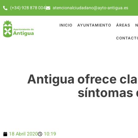
(+34) 928 878 004
atencionalciudadano@ayto-antigua.es
INICIO
AYUNTAMIENTO
ÁREAS
N
CONTACT
Antigua ofrece cla
síntomas 
18 Abril 2020
10:19