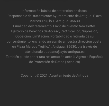
Información básica de protección de datos:
Responsable del tratamiento: Ayuntamiento de Antigua. Plaza
Marcos Trujillo,1. Antigua. 35630
Finalidad del tratamiento: Envío de nuestro Newsletter.
Ejercicio de Derechos de Acceso, Rectificación, Supresión,
Oposición, Limitación, Portabilidad o retirada de su
consentimiento, enviando un escrito a nuestra dirección postal
en Plaza Marcos Trujillo,1. Antigua. 35630, o a través de
atencionalciudadano@ayto-antigua.es
También puede poner una reclamación ante la Agencia Española
de Protección de Datos ( aepd.es)
Copyright © 2021. Ayuntamiento de Antigua